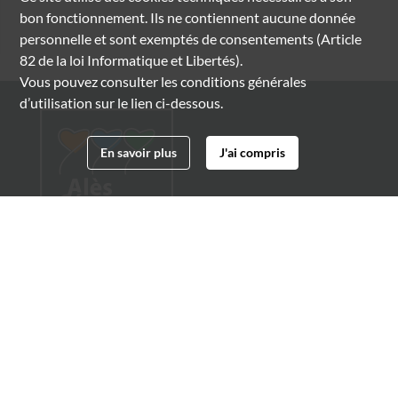
bon fonctionnement. Ils ne contiennent aucune donnée
personnelle et sont exemptés de consentements (Article
82 de la loi Informatique et Libertés).
Vous pouvez consulter les conditions générales
d’utilisation sur le lien ci-dessous.
En savoir plus
J'ai compris
Archives municipales d'Alès
4 boulevard Gambetta
30100 Alès
04 66 54 32 20
archives@ville-ales.fr