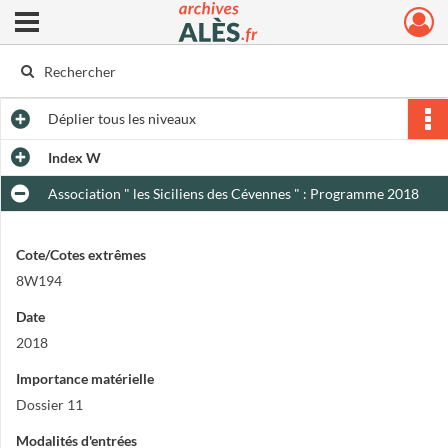
Ouvrir le menu déroulant
Archives municipales d'Alès
Déplier
tous les niveaux
Index W
Association " les Siciliens des Cévennes " : Programme 2018
Cote/Cotes extrêmes
8W194
Date
2018
Importance matérielle
Dossier 11
Modalités d'entrées