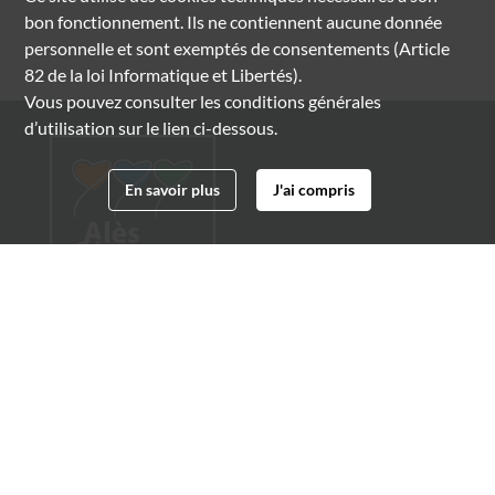
bon fonctionnement. Ils ne contiennent aucune donnée
personnelle et sont exemptés de consentements (Article
82 de la loi Informatique et Libertés).
Vous pouvez consulter les conditions générales
d’utilisation sur le lien ci-dessous.
En savoir plus
J'ai compris
Archives municipales d'Alès
4 boulevard Gambetta
30100 Alès
04 66 54 32 20
archives@ville-ales.fr