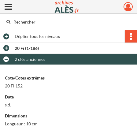
Ouvrir le menu déroulant
Archives municipales d'Alès
Déplier
tous les niveaux
20 Fi (1-186)
2 clés anciennes
Cote/Cotes extrêmes
20 Fi 152
Date
s.d.
Dimensions
Longueur : 10 cm