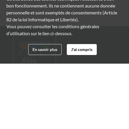
bon fonctionnement. Ils ne contiennent aucune donnée
personnelle et sont exemptés de consentements (Article
82 de la loi Informatique et Libertés).
Vous pouvez consulter les conditions générales
d’utilisation sur le lien ci-dessous.
En savoir plus
J'ai compris
Archives municipales d'Alès
4 boulevard Gambetta
30100 Alès
04 66 54 32 20
archives@ville-ales.fr