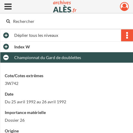
Ouvrir le menu déroulant
Archives municipales d'Alès
Déplier
tous les niveaux
Index W
Championnat du Gard de doublettes
Cote/Cotes extrêmes
3W742
Date
Du 25 avril 1992 au 26 avril 1992
Importance matérielle
Dossier 26
Origine