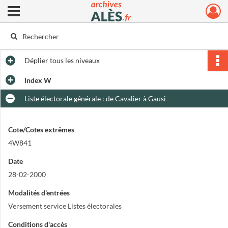
Ouvrir le menu déroulant
Archives municipales d'Alès
Déplier
tous les niveaux
Index W
Liste électorale générale : de Cavalier à Gausi
Cote/Cotes extrêmes
4W841
Date
28-02-2000
Modalités d'entrées
Versement service Listes électorales
Conditions d'accès