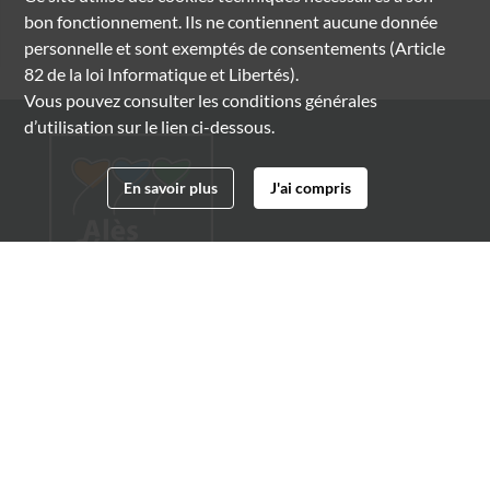
bon fonctionnement. Ils ne contiennent aucune donnée
personnelle et sont exemptés de consentements (Article
82 de la loi Informatique et Libertés).
Vous pouvez consulter les conditions générales
d’utilisation sur le lien ci-dessous.
En savoir plus
J'ai compris
Archives municipales d'Alès
4 boulevard Gambetta
30100 Alès
04 66 54 32 20
archives@ville-ales.fr