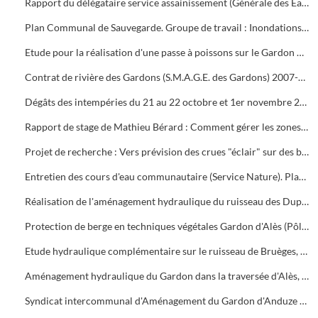
Rapport du délégataire service assainissement (Générale des Eaux, Veolia)
Plan Communal de Sauvegarde. Groupe de travail : Inondations (dossier de Philippe Fages). Plan inondations (07/10/2008)
Etude pour la réalisation d'une passe à poissons sur le Gardon dans la traversée d'Alès au niveau du seuil escamotable de la Prairie.
Contrat de rivière des Gardons (S.M.A.G.E. des Gardons) 2007-2008.
Dégâts des intempéries du 21 au 22 octobre et 1er novembre 2008 sur les communes d'Alès, Soustelle et Mialet
Rapport de stage de Mathieu Bérard : Comment gérer les zones de débordement en période de crue (diplôme de brevet technicien supérieur agricole)
Projet de recherche : Vers prévision des crues "éclair" sur des bassins versants non jaugés, par Sophie Sauvagnargues-Lesage et Pierre-Alain Ayral (Ecole des Mines d'Alès)
Entretien des cours d'eau communautaire (Service Nature). Planning d'intervention
Réalisation de l'aménagement hydraulique du ruisseau des Dupines et de ses affluents Basse Prairie Nord et Sud
Protection de berge en techniques végétales Gardon d'Alès (Pôle Infrastructures, service hydraulique)
Etude hydraulique complémentaire sur le ruisseau de Bruèges, commune de Saint-Privat-des-Vieux (S.I.E.E.)
Aménagement hydraulique du Gardon dans la traversée d'Alès, porté à la connaissance du Préfet pour la modification d'un aménagement autorisé au titre du Code de l'Environnement (Egis eau, BCEOM France)
Syndicat intercommunal d'Aménagement du Gardon d'Anduze (S.I.A.G.A.)