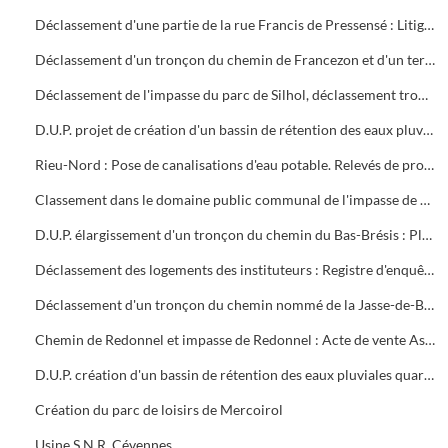
Déclassement d'une partie de la rue Francis de Pressensé : Litige entre la S.C.I. STEBRU et la ville d'Alès
Déclassement d'un tronçon du chemin de Francezon et d'un terrain avenue Olivier de Serres
Déclassement de l'impasse du parc de Silhol, déclassement tronçon avenues Vincent d'Indy et Paul Langevin
D.U.P. projet de création d'un bassin de rétention des eaux pluviales quartier de Bruèges. Tribunal de Grande Instance de Nîmes : Expropriation ville d'Alès et consorts Vally
Rieu-Nord : Pose de canalisations d'eau potable. Relevés de propriétés, numéros des parcelles, noms des propriétaires
Classement dans le domaine public communal de l'impasse de Saint-Etienne à Larnac : Acte de vente les colotis du lotissement Niel-Evesque
D.U.P. élargissement d'un tronçon du chemin du Bas-Brésis : Plans et estimation des dépenses
Déclassement des logements des instituteurs : Registre d'enquête publique, factures, annonces dans la presse
Déclassement d'un tronçon du chemin nommé de la Jasse-de-Bernard à la Bedosse : Factures, presse
Chemin de Redonnel et impasse de Redonnel : Acte de vente Association Syndicale Libre du lotissement la Colline de Redonnel et ville d'Alès
D.U.P. création d'un bassin de rétention des eaux pluviales quartier Saint- Etienne Est
Création du parc de loisirs de Mercoirol
Usine S.N.R. Cévennes