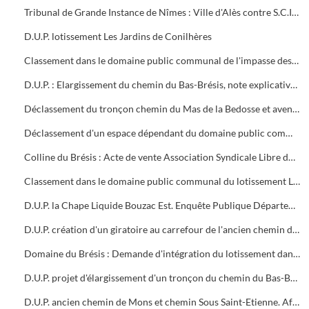
Tribunal de Grande Instance de Nîmes : Ville d'Alès contre S.C.I. Le Hameau du Prés Fleuri. Ordonnance d'expropriation du 10/03/2005 pour l'aménagement d'un carrefour vieille route d'Anduze. D.U.P. abandonnée 04/2006
D.U.P. lotissement Les Jardins de Conilhères
Classement dans le domaine public communal de l'impasse des Hautes-Prairies. Acte de vente les co-lotis domaine de la Haute-Prairie et ville d'Alès
D.U.P. : Elargissement du chemin du Bas-Brésis, note explicative et plans
Déclassement du tronçon chemin du Mas de la Bedosse et avenue du maréchal Juin
Déclassement d'un espace dépendant du domaine public communal avenue Winston Churchill
Colline du Brésis : Acte de vente Association Syndicale Libre du lotissement Domaine du Brésis et ville d'Alès. Classement de la rue de la Colline du Brésis dans le domaine public communal
Classement dans le domaine public communal du lotissement Le Mas des Pins, impasse Jean-Baptiste Lulli (juin 2007). Rapport d'inspection télévisuelle des canalisations souterraines
D.U.P. la Chape Liquide Bouzac Est. Enquête Publique Département du Gard : Rapport et conclusions du Commissaire Enquêteur
D.U.P. création d'un giratoire au carrefour de l'ancien chemin de Mons et du chemin Sous Saint-Etienne
Domaine du Brésis : Demande d'intégration du lotissement dans le domaine public
D.U.P. projet d'élargissement d'un tronçon du chemin du Bas-Brésis
D.U.P. ancien chemin de Mons et chemin Sous Saint-Etienne. Affaire Delorme Raquidel et ville d'Alès (expropriation)