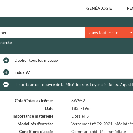
GÉNÉALOGIE
RE
dans tout le site
echerche
Déplier
tous les niveaux
Index W
Historique de l'oeuvre de la Miséricorde, Foyer d'enfants, 7 quai
Cote/Cotes extrêmes
8W552
Date
1835-1965
Importance matérielle
Dossier 3
Modalités d'entrées
Versement n° 09-2021, Médiathè
Conditions d'accès
Communicabilité : Immédiate