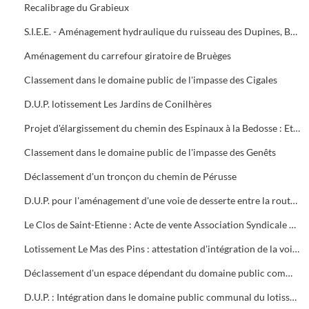
Recalibrage du Grabieux
S.I.E.E. - Aménagement hydraulique du ruisseau des Dupines, Basse-Prairie Nord et Sud, communes d'Alès et Saint-Christol-les-Alès
Aménagement du carrefour giratoire de Bruèges
Classement dans le domaine public de l'impasse des Cigales
D.U.P. lotissement Les Jardins de Conilhères
Projet d'élargissement du chemin des Espinaux à la Bedosse : Etat parcellaire après cession à la ville 1996/1997
Classement dans le domaine public de l'impasse des Genêts
Déclassement d'un tronçon du chemin de Pérusse
D.U.P. pour l'aménagement d'une voie de desserte entre la route de Bagnols et l'avenue de Croupillac : Rapport du commissaire enquêteur le 31/10/1997
Le Clos de Saint-Etienne : Acte de vente Association Syndicale Libre Le Clos de Saint-Etienne et la ville d'Alès
Lotissement Le Mas des Pins : attestation d'intégration de la voirie dans le domaine communal de l'impasse Jean-Baptiste Lulli
Déclassement d'un espace dépendant du domaine public communal quartier de Brouzen
D.U.P. : Intégration dans le domaine public communal du lotissement Les Hauts des Prés-Rasclaux