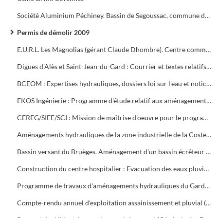
Société Aluminium Péchiney. Bassin de Segoussac, commune de Rousson
Permis de démolir 2009
E.U.R.L. Les Magnolias (gérant Claude Dhombre). Centre commercial Porte Sud : Contentieux
Digues d'Alès et Saint-Jean-du-Gard : Courrier et textes relatifs à la sécurité
BCEOM : Expertises hydrauliques, dossiers loi sur l'eau et notice d'incidence sur le territoire de la Communauté d'Agglomération du Grand Alès. Paiements
EKOS Ingénierie : Programme d'étude relatif aux aménagements hydrauliques sur le territoire de la Communauté d'Agglomération du Grand Alès. Pièces du marché
CEREG/SIEE/SCI : Mission de maîtrise d'oeuvre pour le programme d'urgence de protection contre les inondations. Paiements
Aménagements hydrauliques de la zone industrielle de la Coste la Vabreille (commune de Saint-Martin de Valgalgalgues)
Bassin versant du Bruèges. Aménagement d'un bassin écrêteur des crues. Déclaration
Construction du centre hospitalier : Evacuation des eaux pluviales. Dossier d'autorisation
Programme de travaux d'aménagements hydrauliques du Gardon dans la traversée de la ville tranche 3. Projet d'aménagement des berges zones amont et aval
Compte-rendu annuel d'exploitation assainissement et pluvial (Ruas)