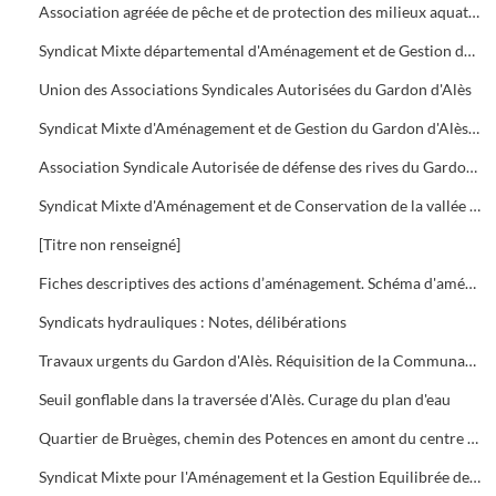
Association agréée de pêche et de protection des milieux aquatiques (A.A.P.P.M.A.)
Syndicat Mixte départemental d'Aménagement et de Gestion des cours d'eau et milieux aquatiques du Gard
Union des Associations Syndicales Autorisées du Gardon d'Alès
Syndicat Mixte d'Aménagement et de Gestion du Gardon d'Alès (S.M.A.G.G.A.)
Association Syndicale Autorisée de défense des rives du Gardon de Saint-Christol-lez-Alès et de Saint-Hilaire-de-Brethmas
Syndicat Mixte d'Aménagement et de Conservation de la vallée du Galeizon
[Titre non renseigné]
Fiches descriptives des actions d’aménagement. Schéma d'aménagement hydraulique du territoire de l'Agglo
Syndicats hydrauliques : Notes, délibérations
Travaux urgents du Gardon d'Alès. Réquisition de la Communauté d'Agglomération du Grand Alès du 25 septembre 2002.
Seuil gonflable dans la traversée d'Alès. Curage du plan d'eau
Quartier de Bruèges, chemin des Potences en amont du centre hospitalier : Création d'un bassin écrêteur de crues
Syndicat Mixte pour l'Aménagement et la Gestion Equilibrée des Gardons (S.M.A.G.E.)