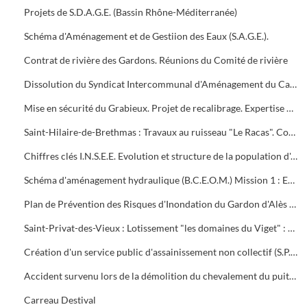
Projets de S.D.A.G.E. (Bassin Rhône-Méditerranée)
Schéma d'Aménagement et de Gestiion des Eaux (S.A.G.E.).
Contrat de rivière des Gardons. Réunions du Comité de rivière
Dissolution du Syndicat Intercommunal d'Aménagement du Carriol et des affluents des Gardons d'Alès et d'ANDUZE
Mise en sécurité du Grabieux. Projet de recalibrage. Expertise B.C.E.O.M., enquête publique, travaux
Saint-Hilaire-de-Brethmas : Travaux au ruisseau "Le Racas". Conventions avec les propriétaires. Etudes B.C.E.O.M.
Chiffres clés I.N.S.E.E. Evolution et structure de la population d'Alès et autres communes d'Alès-Agglo (2 mises à jour)
Schéma d'aménagement hydraulique (B.C.E.O.M.) Mission 1 : Extension aux 8 nouvelles communes . Mission 2 : Dossier de synthèse
Plan de Prévention des Risques d'Inondation du Gardon d'Alès (P.P.R.I.)
Saint-Privat-des-Vieux : Lotissement "les domaines du Viget" : Autorisation de lotir, plans de bornage et de récolement
Création d'un service public d'assainissement non collectif (S.P.A.N.C.)
Accident survenu lors de la démolition du chevalement du puits Destival.
Carreau Destival