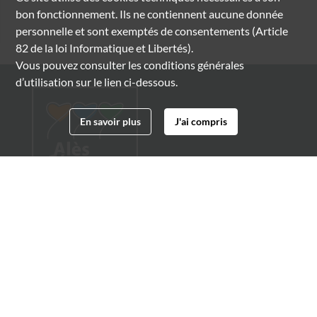
bon fonctionnement. Ils ne contiennent aucune donnée
personnelle et sont exemptés de consentements (Article
82 de la loi Informatique et Libertés).
Vous pouvez consulter les conditions générales
d’utilisation sur le lien ci-dessous.
En savoir plus
J'ai compris
Archives municipales d'Alès
4 boulevard Gambetta
30100 Alès
04 66 54 32 20
archives@ville-ales.fr