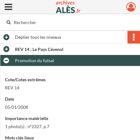
Ouvrir le menu déroulant
Archives municipales d'Alès
Déplier
tous les niveaux
REV 14 : Le Pays Cévenol
Promotion du futsal
Cote/Cotes extrêmes
REV 14
Date
05/01/2008
Importance matérielle
1 photo(s) ; n°2327, p.7
Mots clés lieux