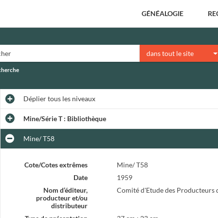
GÉNÉALOGIE
RE
dans tout le site
echerche
Déplier
tous les niveaux
Mine/Série T : Bibliothèque
Mine/ T58
Cote/Cotes extrêmes
Mine/ T58
Date
1959
Nom d’éditeur,
Comité d'Etude des Producteurs 
producteur et/ou
distributeur