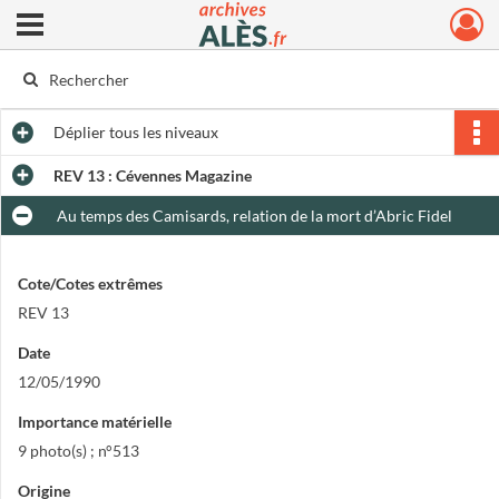
Ouvrir le menu déroulant
Archives municipales d'Alès
Déplier
tous les niveaux
REV 13 : Cévennes Magazine
Au temps des Camisards, relation de la mort d’Abric Fidel
Cote/Cotes extrêmes
REV 13
Date
12/05/1990
Importance matérielle
9 photo(s) ; n°513
Origine