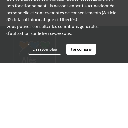
bon fonctionnement. Ils ne contiennent aucune donnée
personnelle et sont exemptés de consentements (Article
82 de la loi Informatique et Libertés).
Vous pouvez consulter les conditions générales
d’utilisation sur le lien ci-dessous.
En savoir plus
J'ai compris
Archives municipales d'Alès
4 boulevard Gambetta
30100 Alès
04 66 54 32 20
archives@ville-ales.fr