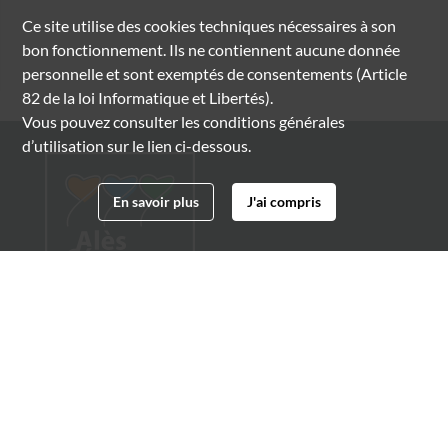
Ce site utilise des
cookies
techniques nécessaires à son
bon fonctionnement. Ils ne contiennent aucune donnée
personnelle et sont exemptés de consentements (Article
82 de la loi Informatique et Libertés).
Vous pouvez consulter les conditions générales
d’utilisation sur le lien ci-dessous.
En savoir plus
J'ai compris
Archives municipales d'Alès
4 boulevard Gambetta
30100 Alès
04 66 54 32 20
archives@ville-ales.fr