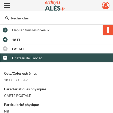
Ouvrir le menu déroulant
Archives municipales d'Alès
Déplier
tous les niveaux
18 Fi
LASALLE
Château de Calviac
Cote/Cotes extrêmes
18 Fi - 30 - 349
Caractéristiques physiques
CARTE POSTALE
Particularité physique
NB