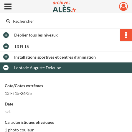
Ouvrir le menu déroulant
Archives municipales d'Alès
Déplier
tous les niveaux
13 Fi 15
Installations sportives et centres d'animation
Le stade Auguste Delaune
Cote/Cotes extrêmes
13 Fi 15-26/35
Date
s.d.
Caractéristiques physiques
1 photo couleur