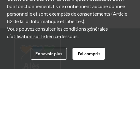
bon fonctionnement. Ils ne contiennent aucune donnée
personnelle et sont exemptés de consentements (Article
82 de la loi Informatique et Libertés).
Vous pouvez consulter les conditions générales
d’utilisation sur le lien ci-dessous.
En savoir plus
J'ai compris
Archives municipales d'Alès
4 boulevard Gambetta
30100 Alès
04 66 54 32 20
archives@ville-ales.fr