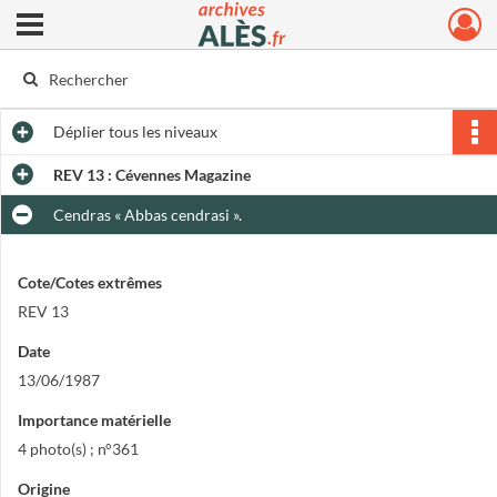
Ouvrir le menu déroulant
Archives municipales d'Alès
Déplier
tous les niveaux
REV 13 : Cévennes Magazine
Cendras « Abbas cendrasi ».
Cote/Cotes extrêmes
REV 13
Date
13/06/1987
Importance matérielle
4 photo(s) ; n°361
Origine