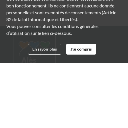
bon fonctionnement. Ils ne contiennent aucune donnée
personnelle et sont exemptés de consentements (Article
82 de la loi Informatique et Libertés).
Vous pouvez consulter les conditions générales
d’utilisation sur le lien ci-dessous.
En savoir plus
J'ai compris
Archives municipales d'Alès
4 boulevard Gambetta
30100 Alès
04 66 54 32 20
archives@ville-ales.fr