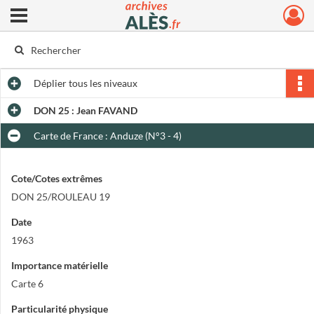
Ouvrir le menu déroulant
Archives municipales d'Alès
Déplier
tous les niveaux
DON 25 : Jean FAVAND
Carte de France : Anduze (N°3 - 4)
Cote/Cotes extrêmes
DON 25/ROULEAU 19
Date
1963
Importance matérielle
Carte 6
Particularité physique