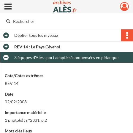
Ouvrir le menu déroulant
Archives municipales d'Alès
Déplier
tous les niveaux
REV 14 : Le Pays Cévenol
3 équipes d'Alès sport adapté récompensées en pétanque
Cote/Cotes extrêmes
REV 14
Date
02/02/2008
Importance matérielle
1 photo(s) ; n°2331, p.2
Mots clés lieux