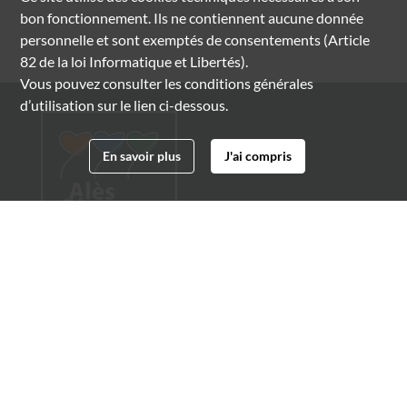
bon fonctionnement. Ils ne contiennent aucune donnée
personnelle et sont exemptés de consentements (Article
82 de la loi Informatique et Libertés).
Vous pouvez consulter les conditions générales
d’utilisation sur le lien ci-dessous.
En savoir plus
J'ai compris
Archives municipales d'Alès
4 boulevard Gambetta
30100 Alès
04 66 54 32 20
archives@ville-ales.fr