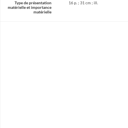
Type de présentation
16 p. ; 31 cm ; ill.
matérielle et importance
matérielle