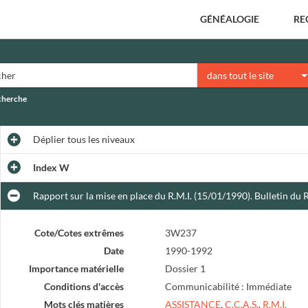
GÉNÉALOGIE
RE
dans tout le site
echerche
Déplier
tous les niveaux
Index W
Rapport sur la mise en place du R.M.I. (15/01/1990). Bulletin du 
Cote/Cotes extrêmes
3W237
Date
1990-1992
Importance matérielle
Dossier 1
Conditions d'accès
Communicabilité : Immédiate
Mots clés matières
ASSISTANCE
,
C.C.A.S.
,
R.M.I.