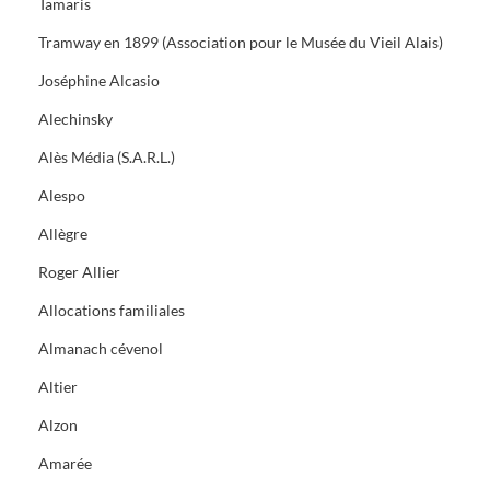
Tamaris
Tramway en 1899 (Association pour le Musée du Vieil Alais)
Joséphine Alcasio
Alechinsky
Alès Média (S.A.R.L.)
Alespo
Allègre
Roger Allier
Allocations familiales
Almanach cévenol
Altier
Alzon
Amarée