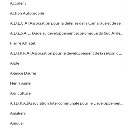
Accident
Action Automobile
A.D.E.C.A (Association pour la défense de la Camargue et de ses traditions)
A.D.E.S.A.C. (Aide au développement économique du Sud Ardèche et des Cévennes)
Pierre Afflatet
A.D.I.R.R.A (Association pour le développement de la région d’Alès)
Agde
Agence Daufès
Henri Agnel
Agriculture
A.I.D.R.A.(Association Intercommunale pour le Développement de la Région d'Alès)
Aigaliers
Aigoual