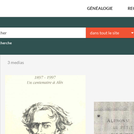
GÉNÉALOGIE
RE
dans tout le site
echerche
3 medias