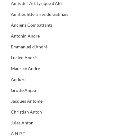
Amis de l'Art Lyrique d'Alès
Amitiés littéraires du Gâtinais
Anciens Combattants
Antonin André
Emmanuel d'André
Lucien André
Maurice André
Anduze
Grotte Anjau
Jacques Antoine
Christian Anton
Jules Anton
A.N.P.E.