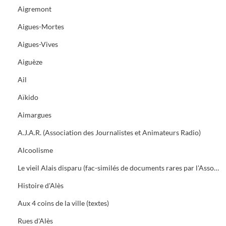
Aigremont
Aigues-Mortes
Aigues-Vives
Aiguèze
Ail
Aïkido
Aimargues
A.J.A.R. (Association des Journalistes et Animateurs Radio)
Alcoolisme
Le vieil Alais disparu (fac-similés de documents rares par l'Association des Amis du vieil Alais)
Histoire d'Alès
Aux 4 coins de la ville (textes)
Rues d'Alès