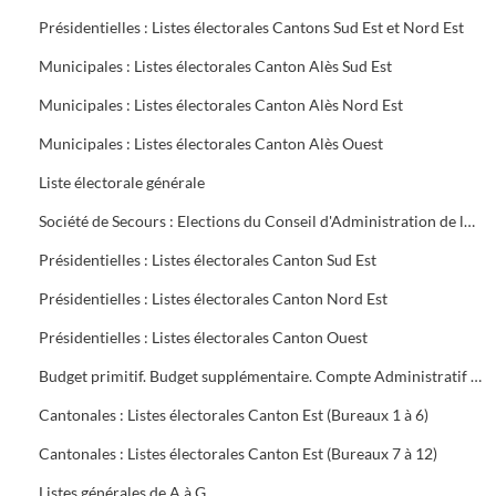
Présidentielles : Listes électorales Cantons Sud Est et Nord Est
Municipales : Listes électorales Canton Alès Sud Est
Municipales : Listes électorales Canton Alès Nord Est
Municipales : Listes électorales Canton Alès Ouest
Liste électorale générale
Société de Secours : Elections du Conseil d'Administration de la Société groupe sud des Houillères du Bassin des Cévennes (H.B.C.)
Présidentielles : Listes électorales Canton Sud Est
Présidentielles : Listes électorales Canton Nord Est
Présidentielles : Listes électorales Canton Ouest
Budget primitif. Budget supplémentaire. Compte Administratif (C.A.). Annexes au budget
Cantonales : Listes électorales Canton Est (Bureaux 1 à 6)
Cantonales : Listes électorales Canton Est (Bureaux 7 à 12)
Listes générales de A à G