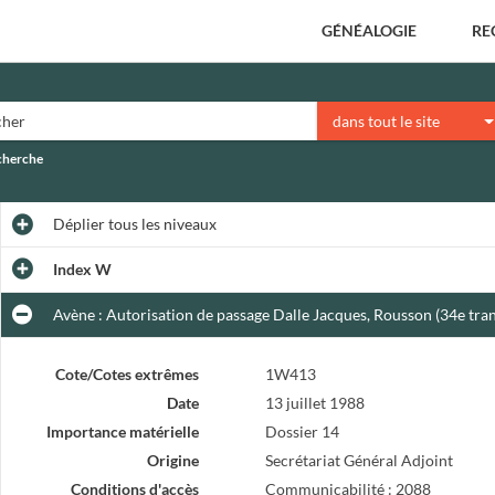
GÉNÉALOGIE
RE
dans tout le site
echerche
Déplier
tous les niveaux
Index W
Avène : Autorisation de passage Dalle Jacques, Rousson (34e tra
Cote/Cotes extrêmes
1W413
Date
13 juillet 1988
Importance matérielle
Dossier 14
Origine
Secrétariat Général Adjoint
Conditions d'accès
Communicabilité : 2088