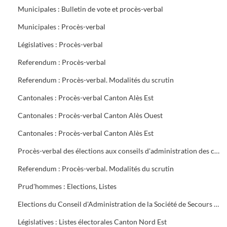
Municipales : Bulletin de vote et procès-verbal
Municipales : Procès-verbal
Législatives : Procès-verbal
Referendum : Procès-verbal
Referendum : Procès-verbal. Modalités du scrutin
Cantonales : Procès-verbal Canton Alès Est
Cantonales : Procès-verbal Canton Alès Ouest
Cantonales : Procès-verbal Canton Alès Est
Procès-verbal des élections aux conseils d'administration des caisses de Sécurité Sociale et d'Allocations familiales
Referendum : Procès-verbal. Modalités du scrutin
Prud'hommes : Elections, Listes
Elections du Conseil d'Administration de la Société de Secours Minière du groupe sud des Houillères du Bassin des Cévennes (H.B.C.)
Législatives : Listes électorales Canton Nord Est