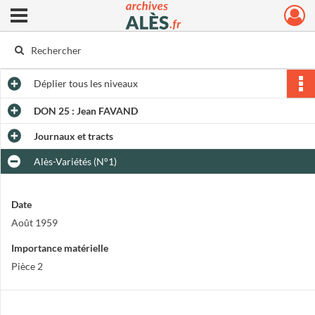
Ouvrir le menu déroulant
Archives municipales d'Alès
Déplier
tous les niveaux
DON 25 : Jean FAVAND
Journaux et tracts
Alès-Variétés (N°1)
Date
Août 1959
Importance matérielle
Pièce 2