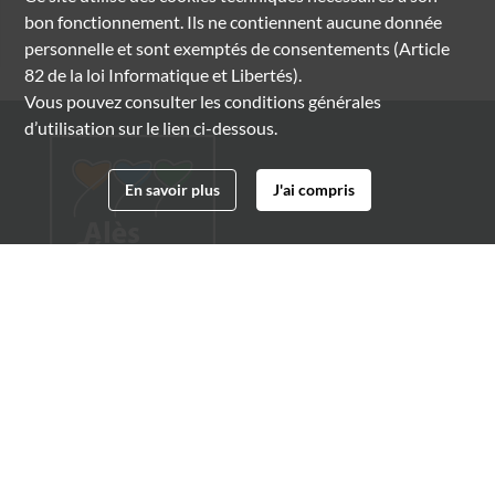
bon fonctionnement. Ils ne contiennent aucune donnée
personnelle et sont exemptés de consentements (Article
82 de la loi Informatique et Libertés).
Vous pouvez consulter les conditions générales
d’utilisation sur le lien ci-dessous.
En savoir plus
J'ai compris
Archives municipales d'Alès
4 boulevard Gambetta
30100 Alès
04 66 54 32 20
archives@ville-ales.fr