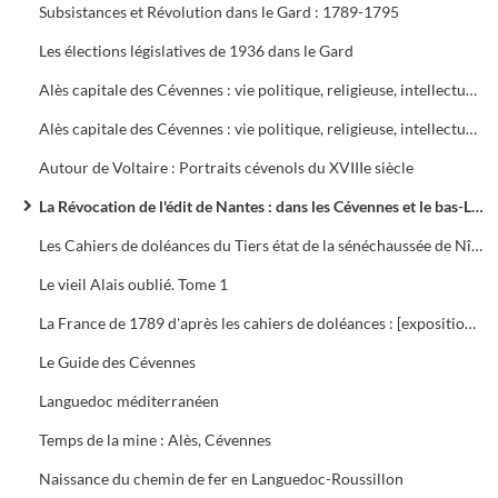
Subsistances et Révolution dans le Gard : 1789-1795
Les élections législatives de 1936 dans le Gard
Alès capitale des Cévennes : vie politique, religieuse, intellectuelle, économique et sociale
Alès capitale des Cévennes : vie politique, religieuse, intellectuelle, économique et sociale
Autour de Voltaire : Portraits cévenols du XVIIIe siècle
La Révocation de l'édit de Nantes : dans les Cévennes et le bas-Languedoc, 1685-1985
Les Cahiers de doléances du Tiers état de la sénéchaussée de Nîmes pour les États généraux de 1789
Le vieil Alais oublié. Tome 1
La France de 1789 d'après les cahiers de doléances : [exposition, Paris], Musée de l'histoire de France, [1976-1979]
Le Guide des Cévennes
Languedoc méditerranéen
Temps de la mine : Alès, Cévennes
Naissance du chemin de fer en Languedoc-Roussillon