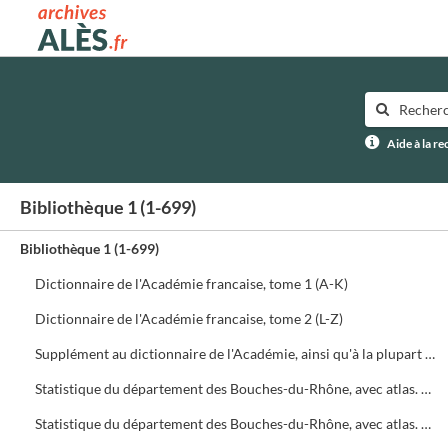
Archives municipales d'Alès
Aide à la r
Bibliothèque 1 (1-699)
Bibliothèque 1 (1-699)
Dictionnaire de l'Académie francaise, tome 1 (A-K)
Dictionnaire de l'Académie francaise, tome 2 (L-Z)
Supplément au dictionnaire de l'Académie, ainsi qu'à la plupart des autres lexiques français...
Statistique du département des Bouches-du-Rhône, avec atlas. Tome 1 : Topographie physique. Histoire naturelle
Statistique du département des Bouches-du-Rhône, avec atlas. Tome 2 : Antiquités. Topographie administrative