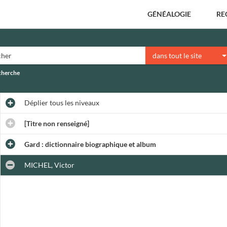
GÉNÉALOGIE
RE
dans tout le site
echerche
Déplier
tous les niveaux
[Titre non renseigné]
Gard : dictionnaire biographique et album
MICHEL, Victor