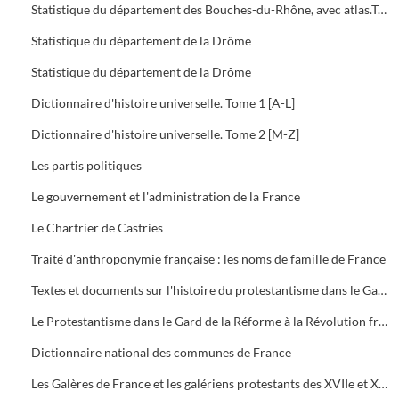
Statistique du département des Bouches-du-Rhône, avec atlas.Tome 3 : Etat social. Etablissements et travaux publics
Statistique du département de la Drôme
Statistique du département de la Drôme
Dictionnaire d'histoire universelle. Tome 1 [A-L]
Dictionnaire d'histoire universelle. Tome 2 [M-Z]
Les partis politiques
Le gouvernement et l'administration de la France
Le Chartrier de Castries
Traité d'anthroponymie française : les noms de famille de France
Textes et documents sur l'histoire du protestantisme dans le Gard
Le Protestantisme dans le Gard de la Réforme à la Révolution française : Exposition
Dictionnaire national des communes de France
Les Galères de France et les galériens protestants des XVIIe et XVIIIe siècles. Tome 1