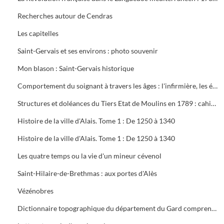
Recherches autour de Cendras
Les capitelles
Saint-Gervais et ses environs : photo souvenir
Mon blason : Saint-Gervais historique
Comportement du soignant à travers les âges : l'infirmière, les écoles du Gard
Structures et doléances du Tiers Etat de Moulins en 1789 : cahier des corporations et cahier général
Histoire de la ville d'Alais. Tome 1 : De 1250 à 1340
Histoire de la ville d'Alais. Tome 1 : De 1250 à 1340
Les quatre temps ou la vie d'un mineur cévenol
Saint-Hilaire-de-Brethmas : aux portes d'Alès
Vézénobres
Dictionnaire topographique du département du Gard comprenant les noms de lieu anciens et modernes