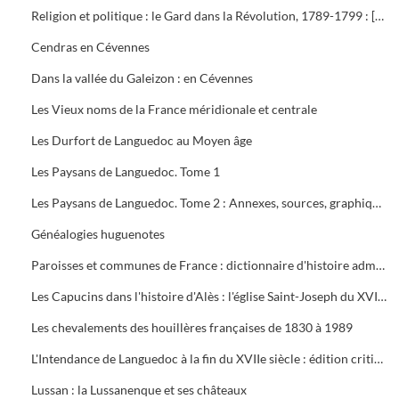
Religion et politique : le Gard dans la Révolution, 1789-1799 : [exposition, Nîmes], 28 janvier-31 mars 1989
Cendras en Cévennes
Dans la vallée du Galeizon : en Cévennes
Les Vieux noms de la France méridionale et centrale
Les Durfort de Languedoc au Moyen âge
Les Paysans de Languedoc. Tome 1
Les Paysans de Languedoc. Tome 2 : Annexes, sources, graphiques
Généalogies huguenotes
Paroisses et communes de France : dictionnaire d'histoire administrative et démographique : Gard
Les Capucins dans l'histoire d'Alès : l'église Saint-Joseph du XVIIIe siècle à nos jours
Les chevalements des houillères françaises de 1830 à 1989
L'Intendance de Languedoc à la fin du XVIIe siècle : édition critique du mémoire "Pour l'instruction du duc de Bourgogne"
Lussan : la Lussanenque et ses châteaux