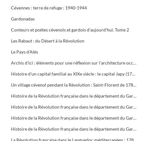
Cévennes : terre de refuge : 1940-1944
Gardonadas
Conteurs et poètes cévenols et gardois d'aujourd'hui. Tome 2
Les Rabaut : du Désert à la Révolution
Le Pays d'Alès
Archis d'ici : éléments pour une réflexion sur l'architecture occitane
Histoire d'un capital familial au XIXe siècle : le capital Japy (1777-1910)
Un village cévenol pendant la Révolution : Saint-Florent de 1789 à 1795
Histoire de la Révolution française dans le département du Gard. Tome 1 : La Constituante (1788-1791)
Histoire de la Révolution française dans le département du Gard. Tome 2 : La Législative (1791-1792)
Histoire de la Révolution française dans le département du Gard. Tome 3 : La Convention nationale (Le fédéralisme, 1792-1793)
Histoire de la Révolution française dans le département du Gard. Tome 4 : La Convention nationale (La Terreur, 1793-1794)
La Révolution française dans le Languedoc méditerranéen : 1789-1799