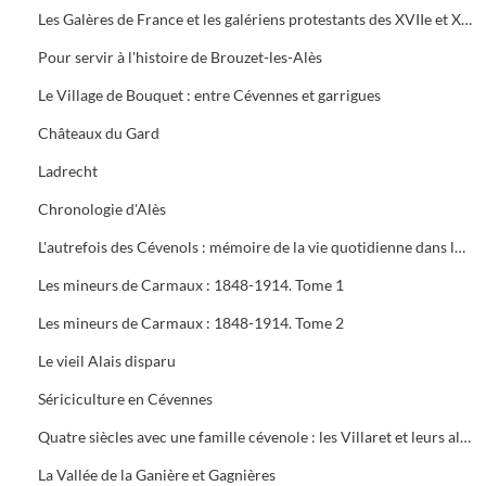
Les Galères de France et les galériens protestants des XVIIe et XVIIIe siècles. Tome 2
Pour servir à l'histoire de Brouzet-les-Alès
Le Village de Bouquet : entre Cévennes et garrigues
Châteaux du Gard
Ladrecht
Chronologie d'Alès
L'autrefois des Cévenols : mémoire de la vie quotidienne dans les vallées cévenoles des Gardons
Les mineurs de Carmaux : 1848-1914. Tome 1
Les mineurs de Carmaux : 1848-1914. Tome 2
Le vieil Alais disparu
Sériciculture en Cévennes
Quatre siècles avec une famille cévenole : les Villaret et leurs alliés
La Vallée de la Ganière et Gagnières