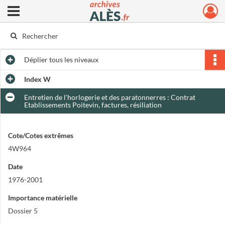
Ouvrir le menu déroulant
Archives municipales d'Alès
Déplier
tous les niveaux
Index W
Entretien de l'horlogerie et des paratonnerres : Contrat
Etablissements Poitevin, factures, résiliation
Cote/Cotes extrêmes
4W964
Date
1976-2001
Importance matérielle
Dossier 5