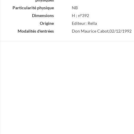
Particularité physique
NB
Dimensions
H ; n°392
Origine
Editeur: Rella
Modalités d'entrées
Don Maurice Cabot,02/12/1992