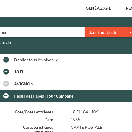
GÉNÉALOGIE
RE
dans tout le site
echerche
Déplier
tous les niveaux
18 Fi
AVIGNON
Palais des Papes . Tour Campane
Cote/Cotes extrêmes
18 Fi - 84 - 106
Date
1965
Caractéristiques
CARTE POSTALE
physiques