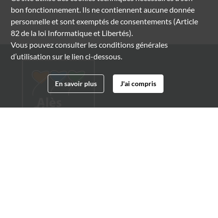
bon fonctionnement. Ils ne contiennent aucune donnée
personnelle et sont exemptés de consentements (Article
82 de la loi Informatique et Libertés).
Vous pouvez consulter les conditions générales
d’utilisation sur le lien ci-dessous.
En savoir plus
J'ai compris
Archives municipales d'Alès
4 boulevard Gambetta
30100 Alès
04 66 54 32 20
archives@ville-ales.fr