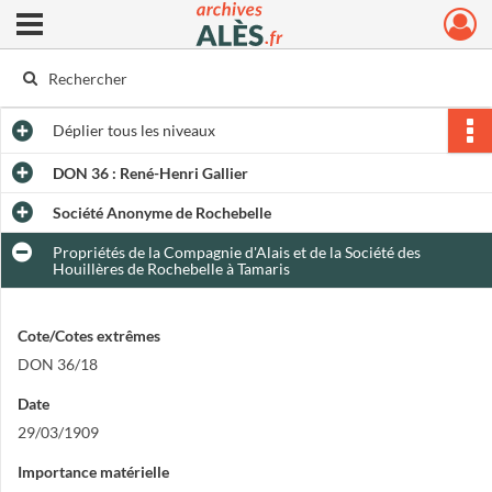
Ouvrir le menu déroulant
Archives municipales d'Alès
Déplier
tous les niveaux
DON 36 : René-Henri Gallier
Société Anonyme de Rochebelle
Propriétés de la Compagnie d'Alais et de la Société des
Houillères de Rochebelle à Tamaris
Cote/Cotes extrêmes
DON 36/18
Date
29/03/1909
Importance matérielle