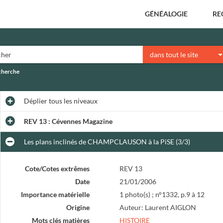
GÉNÉALOGIE
RE
dans tout le site
echerche
Déplier
tous les niveaux
REV 13 : Cévennes Magazine
Les plans inclinés de CHAMPCLAUSON à la PiSE (3/3)
Cote/Cotes extrêmes
REV 13
Date
21/01/2006
Importance matérielle
1 photo(s) ; n°1332, p.9 à 12
Origine
Auteur: Laurent AIGLON
Mots clés matières
HISTOIRE