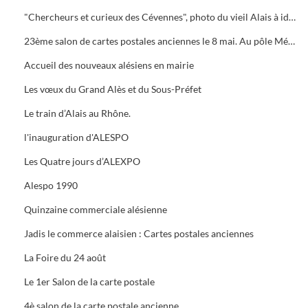
"Chercheurs et curieux des Cévennes", photo du vieil Alais à identifier.
23ème salon de cartes postales anciennes le 8 mai. Au pôle Mécanique grand prix camion
Accueil des nouveaux alésiens en mairie
Les vœux du Grand Alès et du Sous-Préfet
Le train d’Alais au Rhône.
l'inauguration d'ALESPO
Les Quatre jours d’ALEXPO
Alespo 1990
Quinzaine commerciale alésienne
Jadis le commerce alaisien : Cartes postales anciennes
La Foire du 24 août
Le 1er Salon de la carte postale
4è salon de la carte postale ancienne