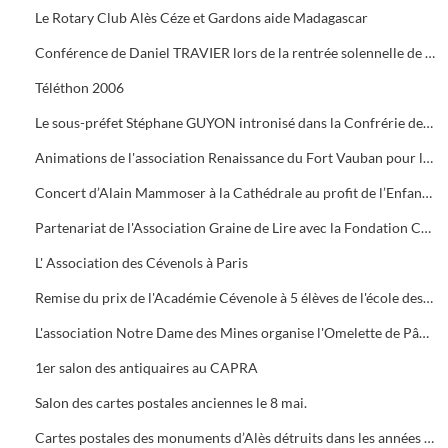
Le Rotary Club Alès Céze et Gardons aide Madagascar
Conférence de Daniel TRAVIER lors de la rentrée solennelle de l'Académie Cévenole
Téléthon 2006
Le sous-préfet Stéphane GUYON intronisé dans la Confrérie des Mange Tripes
Animations de l'association Renaissance du Fort Vauban pour le Téléthon
Concert d’Alain Mammoser à la Cathédrale au profit de l’Enfance Inadaptée.
Partenariat de l'Association Graine de Lire avec la Fondation Crédit Mutuel
L' Association des Cévenols à Paris
Remise du prix de l'Académie Cévenole à 5 élèves de l'école des Mines pour leur travail sur la mine et ses conséquences sur l'économie et les paysages.
L'association Notre Dame des Mines organise l'Omelette de Pâques à l'Ermitage
1er salon des antiquaires au CAPRA
Salon des cartes postales anciennes le 8 mai.
Cartes postales des monuments d’Alès détruits dans les années 1960.