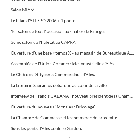
Salon MIAM
Le bilan d'ALESPO 2006 + 1 photo
1er salon de tout l' occasion aux halles de Bruèges
3ème salon de l'habitat au CAPRA
Ouverture d’une base « temps X » au magasin de Bureautique A.M.C., 40 Avenue du Général de Gaule à Alès.
Assemblée de l’Union Commerciale Industrielle d’Alès.
Le Club des Dirigeants Commerciaux d’Alès.
La Librairie Sauramps débarque au cœur de la ville
Interview de Françis CABANAT nouveau président de la Chambre de Commerce
Ouverture du nouveau "Monsieur Bricolage"
La Chambre de Commerce et le commerce de proximité
Sous les ponts d’Alès coule le Gardon.