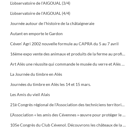
L'observatoire de l'AIGOUAL (3/4)
L'observatoire de l'AIGOUAL (4/4)
Journée autour de l'histoire de la châtaigneraie
Autant en emporte le Gardon
Céven’ Agri 2002 nouvelle formule au CAPRA du 5 au 7 avril
16ème expo vente des animaux et produits de la ferme au profit des orphelins des sapeurs-pompiers aux halles de Bruèges
Art Alès une réussite qui commande le musée du verre et Alès capitale des Cévennes, départ du chemin des verriers.
La Journée du timbre en Alès
Journées du timbre en Alès les 14 et 15 mars.
Les Amis du vieil Alais
21è Congrès régional de l’Association des techniciens territoriaux.
L’Association « les amis des Cévennes » œuvre pour protéger le patrimoine cévenol.
105e Congrès du Club Cévenol. Découvrons les châteaux de la Vaunage