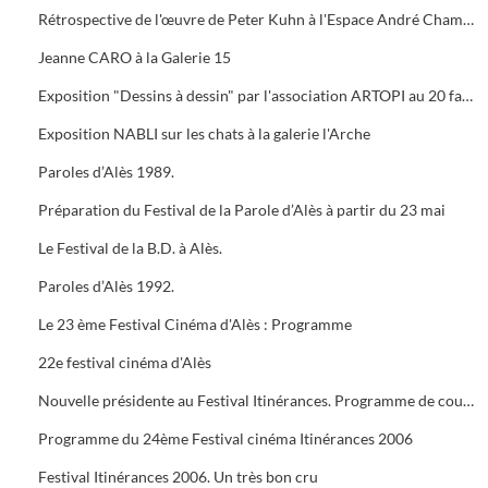
Rétrospective de l'œuvre de Peter Kuhn à l'Espace André Chamson. Exposition consacrée à Vauban à l'OFFICE DE TOURISME. Présentation de saison hors les murs du cratère
Jeanne CARO à la Galerie 15
Exposition "Dessins à dessin" par l'association ARTOPI au 20 faubourg du Soleil
Exposition NABLI sur les chats à la galerie l'Arche
Paroles d’Alès 1989.
Préparation du Festival de la Parole d’Alès à partir du 23 mai
Le Festival de la B.D. à Alès.
Paroles d’Alès 1992.
Le 23 ème Festival Cinéma d'Alès : Programme
22e festival cinéma d'Alès
Nouvelle présidente au Festival Itinérances. Programme de courts métrages de Jacques TATI
Programme du 24ème Festival cinéma Itinérances 2006
Festival Itinérances 2006. Un très bon cru