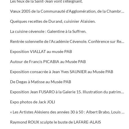
Les feux de la Saint-Jean vont s’éteignant.
Vœux 2005 de la Communauté d'Agglomération, de la Chambre de Commerce, 5 bougies pour la Médiathèque
Quelques recettes de Durand, cuisinier Alaisien.
La cuisine cévenole : Galentine à la Suffren.
Rentrée solennelle de l'Académie Cévenole. Conférence sur Renoir et Albert ANDRE, une amitié (1894-1919)
Exposition VIALLAT au musée PAB
Autour de Francis PICABIA au Musée PAB
Exposition consacrée à Jean Yves SAUNIER au Musée PAB
De Degas à Matisse au Musée PAB
Exposition Jean FUSARO à la Galerie 15. Illustration du patrimoine alésien
Expo photos de Jack JOLI
« Les Artistes Alésiens des années 30 à 50 : Albert Brabo, Louis Cabanes, Louis Arcaix et René Aberlenc » par Annie Corbier
Raymond ROUX sculpte le buste de LAFARE-ALAIS