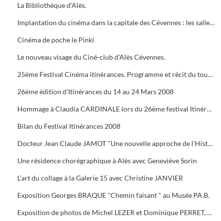
La Bibliothèque d’Alès.
Implantation du cinéma dans la capitale des Cévennes : les salles du début du siècle à nos jours.
Cinéma de poche le Pinki
Le nouveau visage du Ciné-club d’Alès Cévennes.
25ème Festival Cinéma itinérances. Programme et récit du tournage dans les cévennes d' "Un homme de trop"
26ème édition d'Itinérances du 14 au 24 Mars 2008
Hommage à Claudia CARDINALE lors du 26ème festival Itinérances. En photo avec Max ROUSTAN, Maire
Bilan du Festival Itinérances 2008
Docteur Jean Claude JAMOT "Une nouvelle approche de l'Histoire et de l'Archéologie appliquée aux Celtes
Une résidence chorégraphique à Alès avec Geneviève Sorin
L'art du collage à la Galerie 15 avec Christine JANVIER
Exposition Georges BRAQUE "Chemin faisant " au Musée PA.B.
Exposition de photos de Michel LEZER et Dominique PERRET, de peintures de Monique SANTORO à l'OFFICE DE TOURISME pour la Féria d'Alès