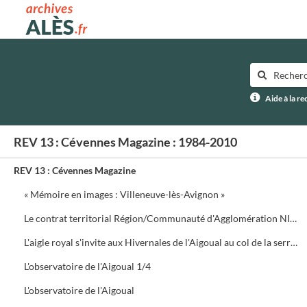
Archives municipales d'Alès
Aide à la r
REV 13 : Cévennes Magazine : 1984-2010
REV 13 : Cévennes Magazine
« Mémoire en images : Villeneuve-lès-Avignon »
Le contrat territorial Région/Communauté d'Agglomération NIMES Métropole
L'aigle royal s'invite aux Hivernales de l'Aigoual au col de la serreyrède. Programme de la journée
L'observatoire de l'Aigoual 1/4
L'observatoire de l'Aigoual