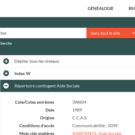
GÉNÉALOGIE
RE
dans tout le site
echerche
Déplier
tous les niveaux
Index W
Répertoire contingent Aide Sociale
Cote/Cotes extrêmes
3W604
Date
1989
Origine
C.C.A.S.
Conditions d'accès
Communicabilité : 2039
Mots clés matières
ASSISTANCE
,
Aide Sociale