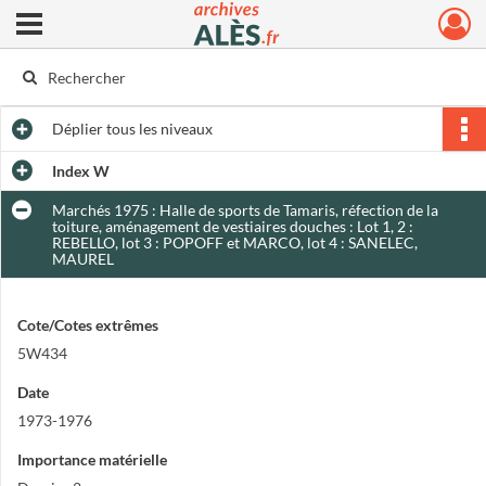
Ouvrir le menu déroulant
Archives municipales d'Alès
Déplier
tous les niveaux
Index W
Marchés 1975 : Halle de sports de Tamaris, réfection de la
toiture, aménagement de vestiaires douches : Lot 1, 2 :
REBELLO, lot 3 : POPOFF et MARCO, lot 4 : SANELEC,
MAUREL
Cote/Cotes extrêmes
5W434
Date
1973-1976
Importance matérielle