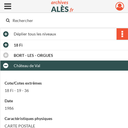
Ouvrir le menu déroulant
Archives municipales d'Alès
Déplier
tous les niveaux
18 Fi
BORT - LES - ORGUES
Château de Val
Cote/Cotes extrêmes
18 Fi - 19 - 36
Date
1986
Caractéristiques physiques
CARTE POSTALE