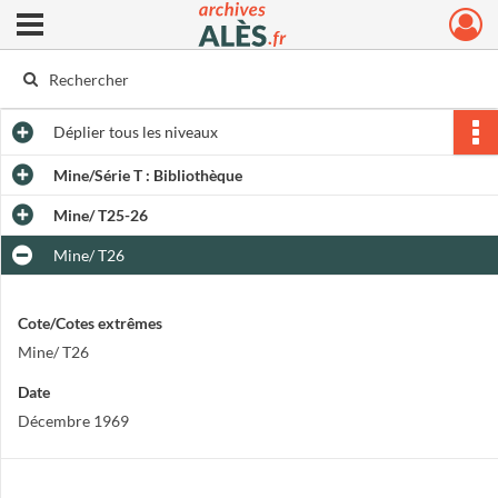
Ouvrir le menu déroulant
Archives municipales d'Alès
Déplier
tous les niveaux
Mine/Série T : Bibliothèque
Mine/ T25-26
Mine/ T26
Cote/Cotes extrêmes
Mine/ T26
Date
Décembre 1969