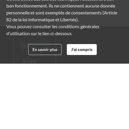
bon fonctionnement. Ils ne contiennent aucune donnée
personnelle et sont exemptés de consentements (Article
82 de la loi Informatique et Libertés).
Vous pouvez consulter les conditions générales
d’utilisation sur le lien ci-dessous.
En savoir plus
J'ai compris
Archives municipales d'Alès
4 boulevard Gambetta
30100 Alès
04 66 54 32 20
archives@ville-ales.fr