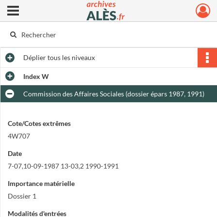
Ouvrir le menu déroulant
Archives municipales d'Alès
Déplier
tous les niveaux
Index W
Commission des Affaires Sociales (dossier épars 1987, 1991)
Cote/Cotes extrêmes
4W707
Date
7-07,10-09-1987 13-03,2 1990-1991
Importance matérielle
Dossier 1
Modalités d'entrées