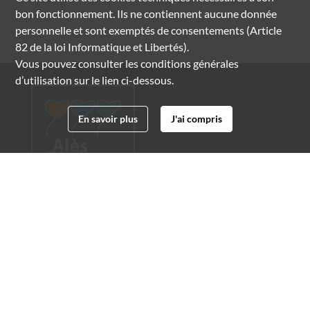
bon fonctionnement. Ils ne contiennent aucune donnée
personnelle et sont exemptés de consentements (Article
82 de la loi Informatique et Libertés).
Vous pouvez consulter les conditions générales
d’utilisation sur le lien ci-dessous.
En savoir plus
J'ai compris
Archives municipales d'Alès
4 boulevard Gambetta
30100 Alès
04 66 54 32 20
archives@ville-ales.fr