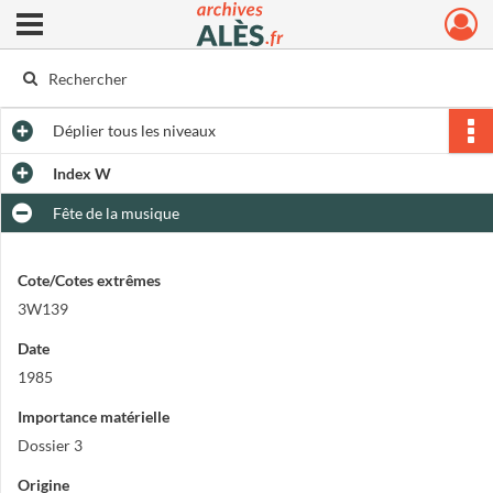
Ouvrir le menu déroulant
Archives municipales d'Alès
Déplier
tous les niveaux
Index W
Fête de la musique
Cote/Cotes extrêmes
3W139
Date
1985
Importance matérielle
Dossier 3
Origine