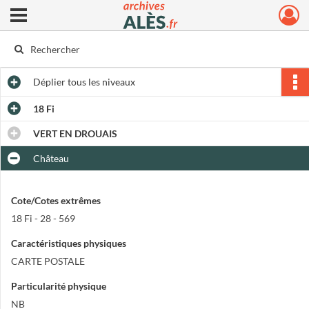
Ouvrir le menu déroulant
Archives municipales d'Alès
Déplier
tous les niveaux
18 Fi
VERT EN DROUAIS
Château
Cote/Cotes extrêmes
18 Fi - 28 - 569
Caractéristiques physiques
CARTE POSTALE
Particularité physique
NB