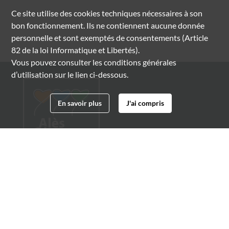
Ce site utilise des
cookies
techniques nécessaires à son
bon fonctionnement. Ils ne contiennent aucune donnée
personnelle et sont exemptés de consentements (Article
82 de la loi Informatique et Libertés).
Vous pouvez consulter les conditions générales
d’utilisation sur le lien ci-dessous.
En savoir plus
J'ai compris
Archives municipales d'Alès
4 boulevard Gambetta
30100 Alès
04 66 54 32 20
archives@ville-ales.fr