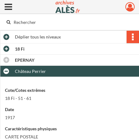
Ouvrir le menu déroulant
Archives municipales d'Alès
Déplier
tous les niveaux
18 Fi
EPERNAY
Château Perrier
Cote/Cotes extrêmes
18 Fi - 51 - 61
Date
1917
Caractéristiques physiques
CARTE POSTALE