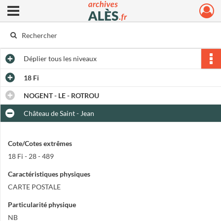
Ouvrir le menu déroulant
Archives municipales d'Alès
Déplier
tous les niveaux
18 Fi
NOGENT - LE - ROTROU
Château de Saint - Jean
Cote/Cotes extrêmes
18 Fi - 28 - 489
Caractéristiques physiques
CARTE POSTALE
Particularité physique
NB