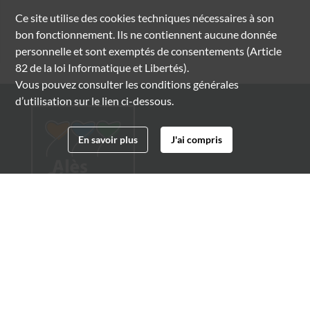
Ce site utilise des
cookies
techniques nécessaires à son
bon fonctionnement. Ils ne contiennent aucune donnée
personnelle et sont exemptés de consentements (Article
82 de la loi Informatique et Libertés).
Vous pouvez consulter les conditions générales
d’utilisation sur le lien ci-dessous.
En savoir plus
J'ai compris
Archives municipales d'Alès
4 boulevard Gambetta
30100 Alès
04 66 54 32 20
archives@ville-ales.fr