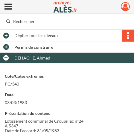
Ouvrir le menu déroulant
Archives municipales d'Alès
Déplier
tous les niveaux
Permis de construire
DEHACHE, Ahmed
Cote/Cotes extrêmes
PC/340
Date
03/03/1983
Présentation du contenu
Lotissement communal de Croupillac n°24
A 5347
Date de l'accord: 31/05/1983