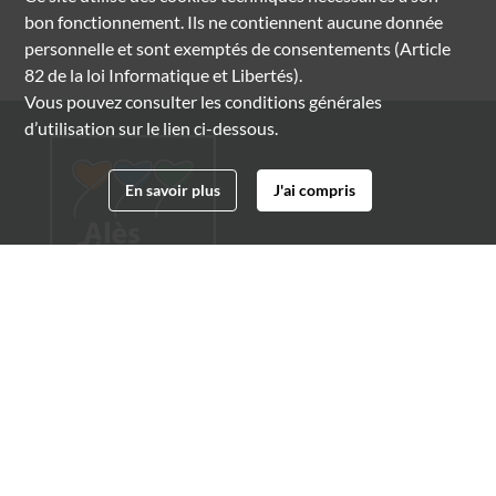
bon fonctionnement. Ils ne contiennent aucune donnée
personnelle et sont exemptés de consentements (Article
82 de la loi Informatique et Libertés).
Vous pouvez consulter les conditions générales
d’utilisation sur le lien ci-dessous.
En savoir plus
J'ai compris
Archives municipales d'Alès
4 boulevard Gambetta
30100 Alès
04 66 54 32 20
archives@ville-ales.fr