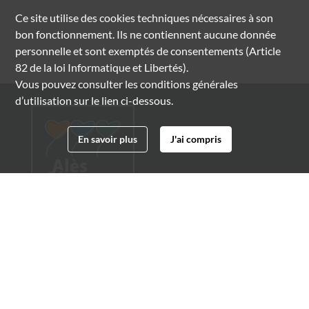
Ce site utilise des
cookies
techniques nécessaires à son
bon fonctionnement. Ils ne contiennent aucune donnée
personnelle et sont exemptés de consentements (Article
82 de la loi Informatique et Libertés).
Vous pouvez consulter les conditions générales
d’utilisation sur le lien ci-dessous.
En savoir plus
J'ai compris
Archives municipales d'Alès
4 boulevard Gambetta
30100 Alès
04 66 54 32 20
archives@ville-ales.fr