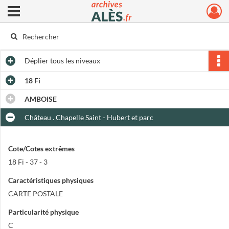
Ouvrir le menu déroulant
Archives municipales d'Alès
Déplier
tous les niveaux
18 Fi
AMBOISE
Château . Chapelle Saint - Hubert et parc
Cote/Cotes extrêmes
18 Fi - 37 - 3
Caractéristiques physiques
CARTE POSTALE
Particularité physique
C