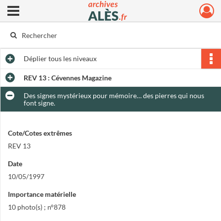
Ouvrir le menu déroulant
Archives municipales d'Alès
Déplier
tous les niveaux
REV 13 : Cévennes Magazine
Des signes mystérieux pour mémoire… des pierres qui nous
font signe.
Cote/Cotes extrêmes
REV 13
Date
10/05/1997
Importance matérielle
10 photo(s) ; n°878