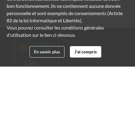
bon fonctionnement. Ils ne contiennent aucune donnée
personnelle et sont exemptés de consentements (Article
82 de la loi Informatique et Libertés).
Vous pouvez consulter les conditions générales
d’utilisation sur le lien ci-dessous.
En savoir plus
J'ai compris
Archives municipales d'Alès
4 boulevard Gambetta
30100 Alès
04 66 54 32 20
archives@ville-ales.fr