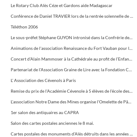
Le Rotary Club Alès Céze et Gardons aide Madagascar
Conférence de Daniel TRAVIER lors de la rentrée solennelle de l'Académie Cévenole
Téléthon 2006
Le sous-préfet Stéphane GUYON intronisé dans la Confrérie des Mange Tripes
Animations de l'association Renaissance du Fort Vauban pour le Téléthon
Concert d’Alain Mammoser à la Cathédrale au profit de l’Enfance Inadaptée.
Partenariat de l'Association Graine de Lire avec la Fondation Crédit Mutuel
L' Association des Cévenols à Paris
Remise du prix de l'Académie Cévenole à 5 élèves de l'école des Mines pour leur travail sur la mine et ses conséquences sur l'économie et les paysages.
L'association Notre Dame des Mines organise l'Omelette de Pâques à l'Ermitage
1er salon des antiquaires au CAPRA
Salon des cartes postales anciennes le 8 mai.
Cartes postales des monuments d’Alès détruits dans les années 1960.