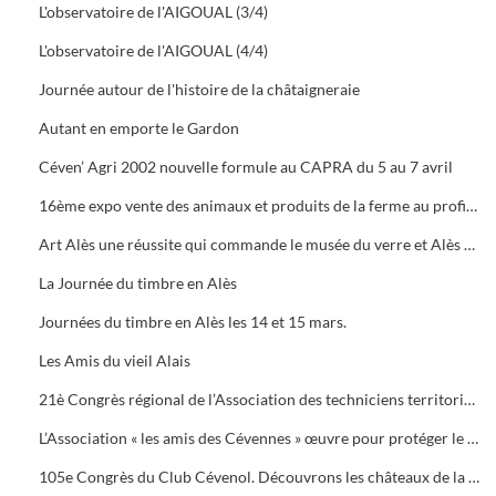
L'observatoire de l'AIGOUAL (3/4)
L'observatoire de l'AIGOUAL (4/4)
Journée autour de l'histoire de la châtaigneraie
Autant en emporte le Gardon
Céven’ Agri 2002 nouvelle formule au CAPRA du 5 au 7 avril
16ème expo vente des animaux et produits de la ferme au profit des orphelins des sapeurs-pompiers aux halles de Bruèges
Art Alès une réussite qui commande le musée du verre et Alès capitale des Cévennes, départ du chemin des verriers.
La Journée du timbre en Alès
Journées du timbre en Alès les 14 et 15 mars.
Les Amis du vieil Alais
21è Congrès régional de l’Association des techniciens territoriaux.
L’Association « les amis des Cévennes » œuvre pour protéger le patrimoine cévenol.
105e Congrès du Club Cévenol. Découvrons les châteaux de la Vaunage