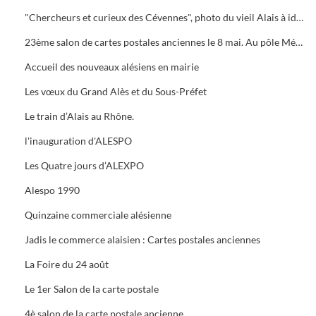
"Chercheurs et curieux des Cévennes", photo du vieil Alais à identifier.
23ème salon de cartes postales anciennes le 8 mai. Au pôle Mécanique grand prix camion
Accueil des nouveaux alésiens en mairie
Les vœux du Grand Alès et du Sous-Préfet
Le train d’Alais au Rhône.
l'inauguration d'ALESPO
Les Quatre jours d’ALEXPO
Alespo 1990
Quinzaine commerciale alésienne
Jadis le commerce alaisien : Cartes postales anciennes
La Foire du 24 août
Le 1er Salon de la carte postale
4è salon de la carte postale ancienne