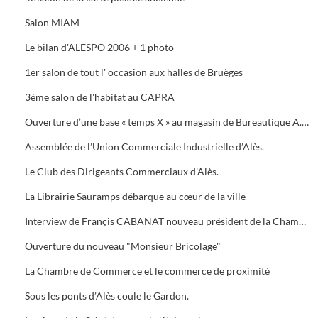
Salon MIAM
Le bilan d'ALESPO 2006 + 1 photo
1er salon de tout l' occasion aux halles de Bruèges
3ème salon de l'habitat au CAPRA
Ouverture d’une base « temps X » au magasin de Bureautique A.M.C., 40 Avenue du Général de Gaule à Alès.
Assemblée de l’Union Commerciale Industrielle d’Alès.
Le Club des Dirigeants Commerciaux d’Alès.
La Librairie Sauramps débarque au cœur de la ville
Interview de Françis CABANAT nouveau président de la Chambre de Commerce
Ouverture du nouveau "Monsieur Bricolage"
La Chambre de Commerce et le commerce de proximité
Sous les ponts d’Alès coule le Gardon.