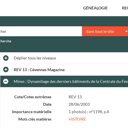
GÉNÉALOGIE
RE
dans tout le site
echerche
Déplier
tous les niveaux
REV 13 : Cévennes Magazine
Mines : Dynamitage des derniers bâtiments de la Centrale du Fes
Cote/Cotes extrêmes
REV 13
Date
28/06/2003
Importance matérielle
1 photo(s) ; n°1198, p.II
Mots clés matières
HISTOIRE