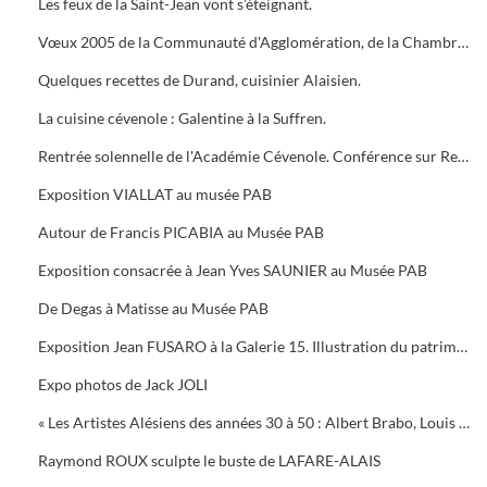
Les feux de la Saint-Jean vont s’éteignant.
Vœux 2005 de la Communauté d'Agglomération, de la Chambre de Commerce, 5 bougies pour la Médiathèque
Quelques recettes de Durand, cuisinier Alaisien.
La cuisine cévenole : Galentine à la Suffren.
Rentrée solennelle de l'Académie Cévenole. Conférence sur Renoir et Albert ANDRE, une amitié (1894-1919)
Exposition VIALLAT au musée PAB
Autour de Francis PICABIA au Musée PAB
Exposition consacrée à Jean Yves SAUNIER au Musée PAB
De Degas à Matisse au Musée PAB
Exposition Jean FUSARO à la Galerie 15. Illustration du patrimoine alésien
Expo photos de Jack JOLI
« Les Artistes Alésiens des années 30 à 50 : Albert Brabo, Louis Cabanes, Louis Arcaix et René Aberlenc » par Annie Corbier
Raymond ROUX sculpte le buste de LAFARE-ALAIS