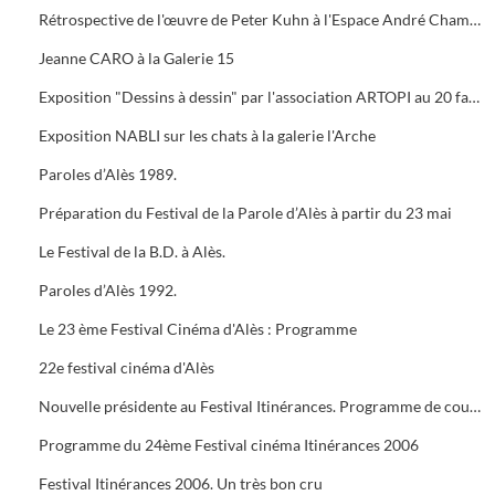
Rétrospective de l'œuvre de Peter Kuhn à l'Espace André Chamson. Exposition consacrée à Vauban à l'OFFICE DE TOURISME. Présentation de saison hors les murs du cratère
Jeanne CARO à la Galerie 15
Exposition "Dessins à dessin" par l'association ARTOPI au 20 faubourg du Soleil
Exposition NABLI sur les chats à la galerie l'Arche
Paroles d’Alès 1989.
Préparation du Festival de la Parole d’Alès à partir du 23 mai
Le Festival de la B.D. à Alès.
Paroles d’Alès 1992.
Le 23 ème Festival Cinéma d'Alès : Programme
22e festival cinéma d'Alès
Nouvelle présidente au Festival Itinérances. Programme de courts métrages de Jacques TATI
Programme du 24ème Festival cinéma Itinérances 2006
Festival Itinérances 2006. Un très bon cru