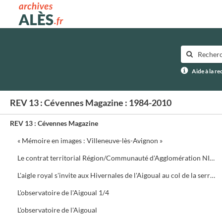
Archives municipales d'Alès
Aide à la r
REV 13 : Cévennes Magazine : 1984-2010
REV 13 : Cévennes Magazine
« Mémoire en images : Villeneuve-lès-Avignon »
Le contrat territorial Région/Communauté d'Agglomération NIMES Métropole
L'aigle royal s'invite aux Hivernales de l'Aigoual au col de la serreyrède. Programme de la journée
L'observatoire de l'Aigoual 1/4
L'observatoire de l'Aigoual