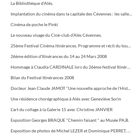
La Bibliothèque d’Alès.
Implantation du cinéma dans la capitale des Cévennes : les salles du début du siècle à nos jours.
Cinéma de poche le Pinki
Le nouveau visage du Ciné-club d’Alès Cévennes.
25ème Festival Cinéma itinérances. Programme et récit du tournage dans les cévennes d' "Un homme de trop"
26ème édition d'Itinérances du 14 au 24 Mars 2008
Hommage à Claudia CARDINALE lors du 26ème festival Itinérances. En photo avec Max ROUSTAN, Maire
Bilan du Festival Itinérances 2008
Docteur Jean Claude JAMOT "Une nouvelle approche de l'Histoire et de l'Archéologie appliquée aux Celtes
Une résidence chorégraphique à Alès avec Geneviève Sorin
L'art du collage à la Galerie 15 avec Christine JANVIER
Exposition Georges BRAQUE "Chemin faisant " au Musée PA.B.
Exposition de photos de Michel LEZER et Dominique PERRET, de peintures de Monique SANTORO à l'OFFICE DE TOURISME pour la Féria d'Alès