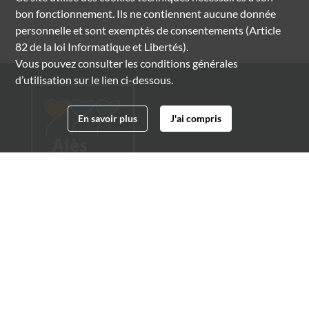
bon fonctionnement. Ils ne contiennent aucune donnée
personnelle et sont exemptés de consentements (Article
82 de la loi Informatique et Libertés).
Vous pouvez consulter les conditions générales
d’utilisation sur le lien ci-dessous.
En savoir plus
J'ai compris
Archives municipales d'Alès
4 boulevard Gambetta
30100 Alès
04 66 54 32 20
archives@ville-ales.fr