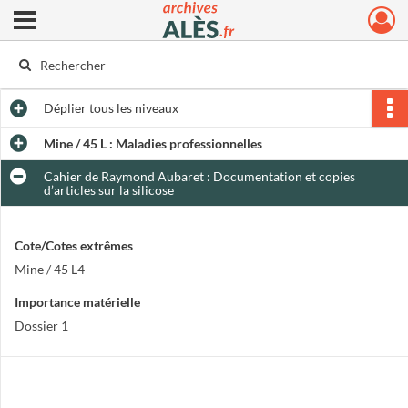
Ouvrir le menu déroulant
Archives municipales d'Alès
Déplier
tous les niveaux
Mine / 45 L : Maladies professionnelles
Cahier de Raymond Aubaret : Documentation et copies
d’articles sur la silicose
Cote/Cotes extrêmes
Mine / 45 L4
Importance matérielle
Dossier 1