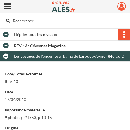
Ouvrir le menu déroulant
Archives municipales d'Alès
Déplier
tous les niveaux
REV 13 : Cévennes Magazine
Les vestiges de l'enceinte urbaine de Laroque-Aynier (Hérault)
Cote/Cotes extrêmes
REV 13
Date
17/04/2010
Importance matérielle
9 photos ; n°1553, p 10-15
Origine