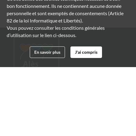
bon fonctionnement. Ils ne contiennent aucune donnée
personnelle et sont exemptés de consentements (Article
82 de la loi Informatique et Libertés).
Vous pouvez consulter les conditions générales
d’utilisation sur le lien ci-dessous.
En savoir plus
J'ai compris
Archives municipales d'Alès
4 boulevard Gambetta
30100 Alès
04 66 54 32 20
archives@ville-ales.fr