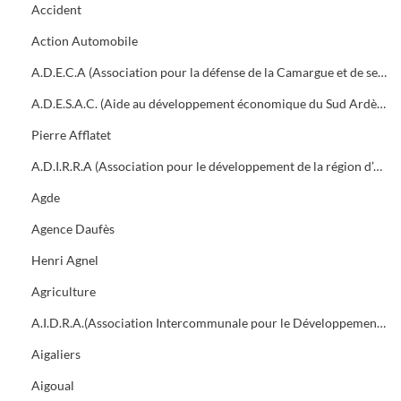
Accident
Action Automobile
A.D.E.C.A (Association pour la défense de la Camargue et de ses traditions)
A.D.E.S.A.C. (Aide au développement économique du Sud Ardèche et des Cévennes)
Pierre Afflatet
A.D.I.R.R.A (Association pour le développement de la région d’Alès)
Agde
Agence Daufès
Henri Agnel
Agriculture
A.I.D.R.A.(Association Intercommunale pour le Développement de la Région d'Alès)
Aigaliers
Aigoual