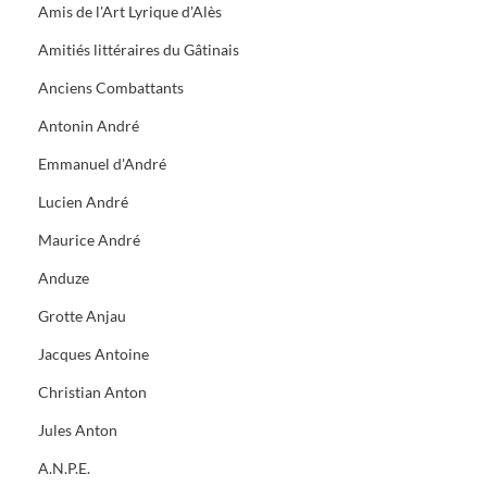
Amis de l'Art Lyrique d'Alès
Amitiés littéraires du Gâtinais
Anciens Combattants
Antonin André
Emmanuel d'André
Lucien André
Maurice André
Anduze
Grotte Anjau
Jacques Antoine
Christian Anton
Jules Anton
A.N.P.E.