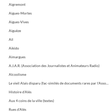
Aigremont
Aigues-Mortes
Aigues-Vives
Aiguèze
Ail
Aïkido
Aimargues
A.J.A.R. (Association des Journalistes et Animateurs Radio)
Alcoolisme
Le vieil Alais disparu (fac-similés de documents rares par l'Association des Amis du vieil Alais)
Histoire d'Alès
Aux 4 coins de la ville (textes)
Rues d'Alès