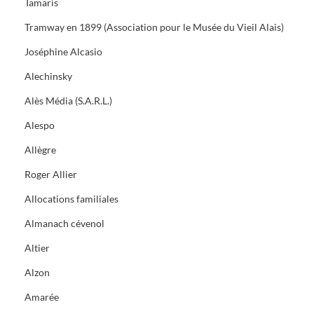
Tamaris
Tramway en 1899 (Association pour le Musée du Vieil Alais)
Joséphine Alcasio
Alechinsky
Alès Média (S.A.R.L.)
Alespo
Allègre
Roger Allier
Allocations familiales
Almanach cévenol
Altier
Alzon
Amarée