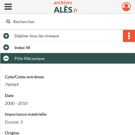
Ouvrir le menu déroulant
Archives municipales d'Alès
Déplier
tous les niveaux
Index W
Pôle Mécanique
Cote/Cotes extrêmes
7W469
Date
2000 - 2010
Importance matérielle
Dossier 3
Origine