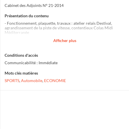
Cabinet des Adjoints N° 21-2014
Présentation du contenu
- Fonctionnement, plaquette, travaux : atelier relais Destival,
agrandissement de la piste de vitesse, contentieux Colas Midi
Méditerranée
- Règlement intérieur du Pôle
Afficher plus
- Inauguration de la tranche 4
- Renouvellement de l'homologation du circuit de vitesse
Conditions d'accès
Communicabilité : Immédiate
Mots clés matières
SPORTS
,
Automobile
,
ECONOMIE