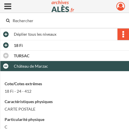
Ouvrir le menu déroulant
Archives municipales d'Alès
Déplier
tous les niveaux
18 Fi
TURSAC
Château de Marzac
Cote/Cotes extrêmes
18 Fi - 24 - 412
Caractéristiques physiques
CARTE POSTALE
Particularité physique
C