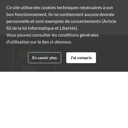
Ce site utilise des
cookies
techniques nécessaires à son
bon fonctionnement. Ils ne contiennent aucune donnée
personnelle et sont exemptés de consentements (Article
82 de la loi Informatique et Libertés).
Vous pouvez consulter les conditions générales
d’utilisation sur le lien ci-dessous.
En savoir plus
J'ai compris
Archives municipales d'Alès
4 boulevard Gambetta
30100 Alès
04 66 54 32 20
archives@ville-ales.fr