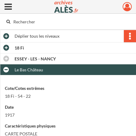
Ouvrir le menu déroulant
Archives municipales d'Alès
Déplier
tous les niveaux
18 Fi
ESSEY - LES - NANCY
Le Bas Château
Cote/Cotes extrêmes
18 Fi - 54 - 22
Date
1917
Caractéristiques physiques
CARTE POSTALE