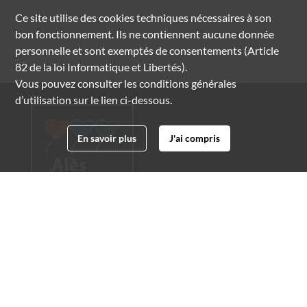
Ce site utilise des
cookies
techniques nécessaires à son
bon fonctionnement. Ils ne contiennent aucune donnée
personnelle et sont exemptés de consentements (Article
82 de la loi Informatique et Libertés).
Vous pouvez consulter les conditions générales
d’utilisation sur le lien ci-dessous.
En savoir plus
J'ai compris
Archives municipales d'Alès
4 boulevard Gambetta
30100 Alès
04 66 54 32 20
archives@ville-ales.fr