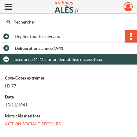
Ouvrir le menu déroulant
Archives municipales d'Alès
Déplier
tous les niveaux
Délibérations année 1941
Secours à M. Martinon démobilisé nécessiteux
Cote/Cotes extrêmes
I D 77
Date
15/11/1941
Mots clés matières
ACTION SOCIALE
,
SECOURS