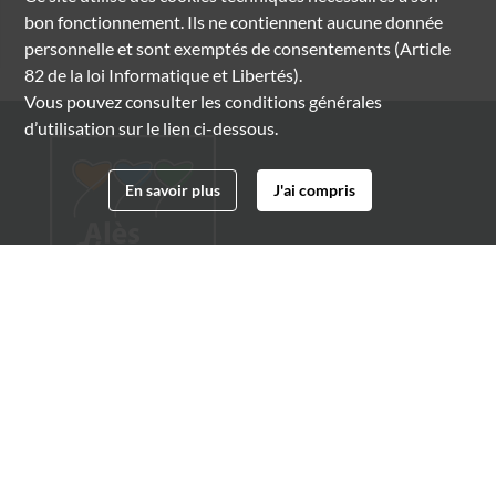
bon fonctionnement. Ils ne contiennent aucune donnée
personnelle et sont exemptés de consentements (Article
82 de la loi Informatique et Libertés).
Vous pouvez consulter les conditions générales
d’utilisation sur le lien ci-dessous.
En savoir plus
J'ai compris
Archives municipales d'Alès
4 boulevard Gambetta
30100 Alès
04 66 54 32 20
archives@ville-ales.fr