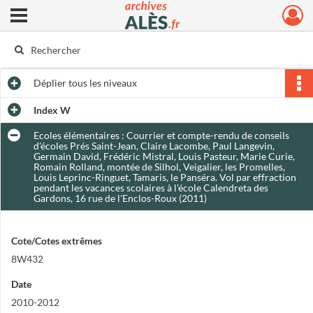
Ouvrir le menu déroulant
Archives municipales d'Alès
Déplier
tous les niveaux
Index W
Ecoles élémentaires : Courrier et compte-rendu de conseils
d'écoles Prés Saint-Jean, Claire Lacombe, Paul Langevin,
Germain David, Frédéric Mistral, Louis Pasteur, Marie Curie,
Romain Rolland, montée de Silhol, Veigalier, les Promelles,
Louis Leprinc-Ringuet, Tamaris, le Panséra. Vol par effraction
pendant les vacances scolaires à l'école Calendreta des
Gardons, 16 rue de l'Enclos-Roux (2011)
Cote/Cotes extrêmes
8W432
Date
2010-2012