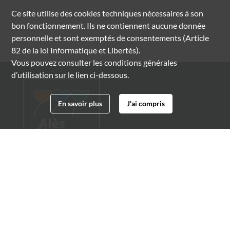
Ce site utilise des
cookies
techniques nécessaires à son
bon fonctionnement. Ils ne contiennent aucune donnée
personnelle et sont exemptés de consentements (Article
82 de la loi Informatique et Libertés).
Vous pouvez consulter les conditions générales
d’utilisation sur le lien ci-dessous.
En savoir plus
J'ai compris
Archives municipales d'Alès
4 boulevard Gambetta
30100 Alès
04 66 54 32 20
archives@ville-ales.fr