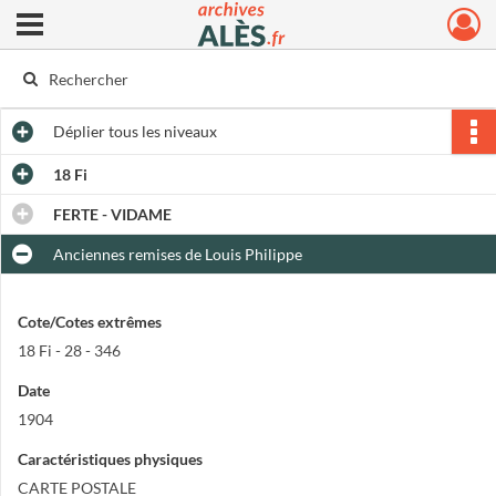
Ouvrir le menu déroulant
Archives municipales d'Alès
Déplier
tous les niveaux
18 Fi
FERTE - VIDAME
Anciennes remises de Louis Philippe
Cote/Cotes extrêmes
18 Fi - 28 - 346
Date
1904
Caractéristiques physiques
CARTE POSTALE