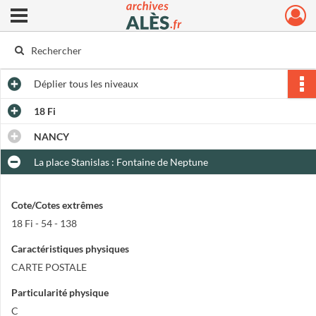
Ouvrir le menu déroulant
Archives municipales d'Alès
Déplier
tous les niveaux
18 Fi
NANCY
La place Stanislas : Fontaine de Neptune
Cote/Cotes extrêmes
18 Fi - 54 - 138
Caractéristiques physiques
CARTE POSTALE
Particularité physique
C