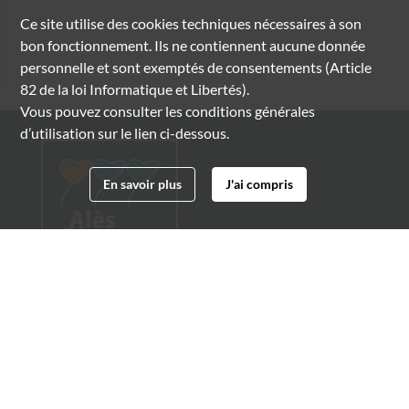
Ce site utilise des
cookies
techniques nécessaires à son
bon fonctionnement. Ils ne contiennent aucune donnée
personnelle et sont exemptés de consentements (Article
82 de la loi Informatique et Libertés).
Vous pouvez consulter les conditions générales
d’utilisation sur le lien ci-dessous.
En savoir plus
J'ai compris
Archives municipales d'Alès
4 boulevard Gambetta
30100 Alès
04 66 54 32 20
archives@ville-ales.fr