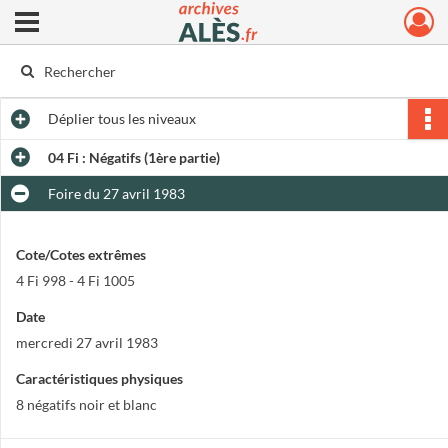
Ouvrir le menu déroulant
Archives municipales d'Alès
Déplier
tous les niveaux
04 Fi : Négatifs (1ère partie)
Foire du 27 avril 1983
Cote/Cotes extrêmes
4 Fi 998 - 4 Fi 1005
Date
mercredi 27 avril 1983
Caractéristiques physiques
8 négatifs noir et blanc