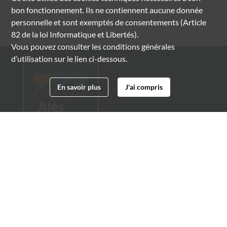
bon fonctionnement. Ils ne contiennent aucune donnée
personnelle et sont exemptés de consentements (Article
82 de la loi Informatique et Libertés).
Vous pouvez consulter les conditions générales
d’utilisation sur le lien ci-dessous.
En savoir plus
J'ai compris
Archives municipales d'Alès
4 boulevard Gambetta
30100 Alès
04 66 54 32 20
archives@ville-ales.fr