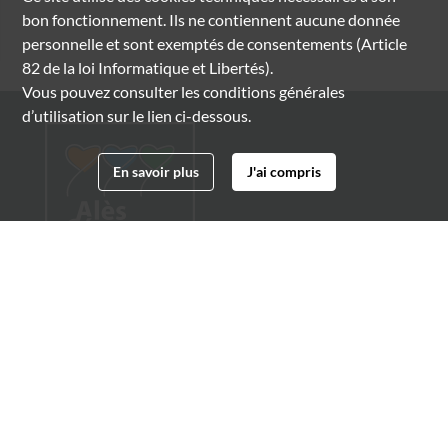
bon fonctionnement. Ils ne contiennent aucune donnée
personnelle et sont exemptés de consentements (Article
82 de la loi Informatique et Libertés).
Vous pouvez consulter les conditions générales
d’utilisation sur le lien ci-dessous.
En savoir plus
J'ai compris
Archives municipales d'Alès
4 boulevard Gambetta
30100 Alès
04 66 54 32 20
archives@ville-ales.fr