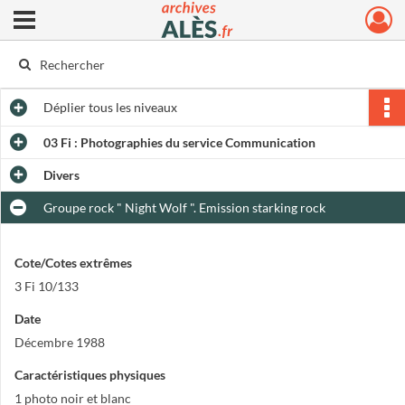
Ouvrir le menu déroulant
Archives municipales d'Alès
Déplier
tous les niveaux
03 Fi : Photographies du service Communication
Divers
Groupe rock " Night Wolf ". Emission starking rock
Cote/Cotes extrêmes
3 Fi 10/133
Date
Décembre 1988
Caractéristiques physiques
1 photo noir et blanc