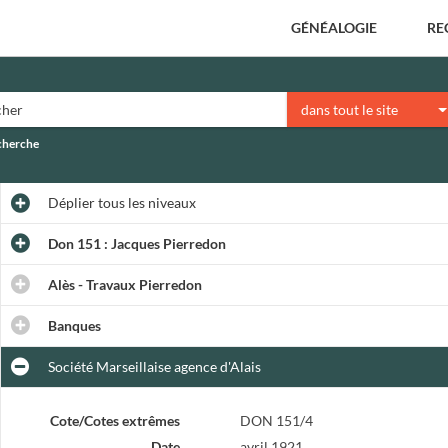
GÉNÉALOGIE
RE
dans tout le site
echerche
Déplier
tous les niveaux
Don 151 : Jacques Pierredon
Alès - Travaux Pierredon
Banques
Société Marseillaise agence d'Alais
Cote/Cotes extrêmes
DON 151/4
Date
avril 1921