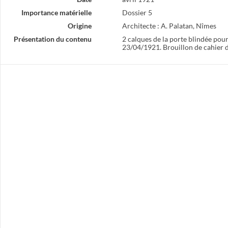
Banque Teissonnière : Travaux effectués dans l'ancien immeuble Dugas, agrandissement des bureaux
Importance matérielle
Dossier 5
Aménagement de la Banque Régionale du Gard, immeuble Rouquier, 6 rue Mandajors
Origine
Architecte : A. Palatan, Nîmes
Présentation du contenu
2 calques de la porte blindée pour
23/04/1921. Brouillon de cahier 
Banque Populaire d'Alais et des Cévennes, 15 boulevard Louis Blanc
Caisse d'Epargne : Travaux pour l'installation de chambres-fortes
ionale du Gard : Immeuble loué à M. Rouquier, rue Mandajors