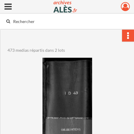
Ouvrir le menu déroulant
Archives municipales d'Alès
473 medias répartis dans 2 lots